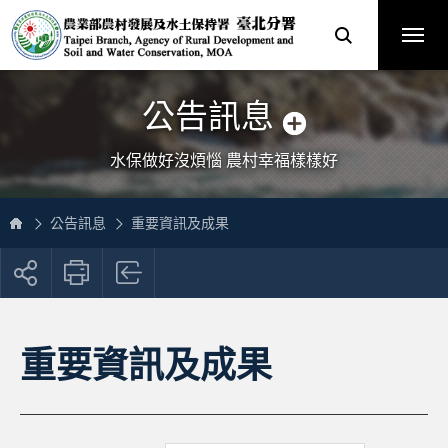
跳
農
到
業
主
部
要
農
內
村
容
發
區
展
塊
及
網
水
站
土
主
保
選
公告訊息
持
單
署
臺
北
分
水保做好沒煩惱 農村幸福樣樣好
署
全
球
資
訊
網
公告訊息
重要資訊及成果
展
開
社
群
按
重要資訊及成果
鈕