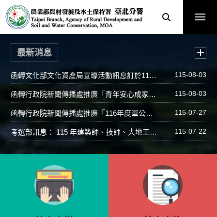
跳
農
到
業
主
部
要
農
內
村
容
發
區
展
塊
及
網
水
站
土
主
保
選
最新消息
持
單
署
臺
北
函轉文化部文化資產局宣導活動訊息訂於115年9月19日至20日辦理「2026年全國古蹟日活動」
115-08-03
分
署
全
球
函轉行政院新聞傳播處推廣「青年安心成家購屋優惠貸款3.0方案」
115-08-03
資
訊
網
函轉行政院新聞傳播處推廣「116年度軍公教員工待遇提升方案」
115-07-27
考選部訊息： 115 年建築師、技師、大地工程技師（第二階段考試）
115-07-22