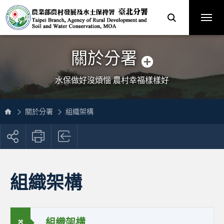
跳
農
到
業
主
部
要
農
內
村
容
發
區
展
塊
及
網
水
站
土
主
保
選
關於分署
持
單
署
臺
北
分
水保做好沒煩惱 農村幸福樣樣好
署
全
球
資
訊
網
關於分署
組織架構
展
開
社
群
按
組織架構
鈕
組織架構