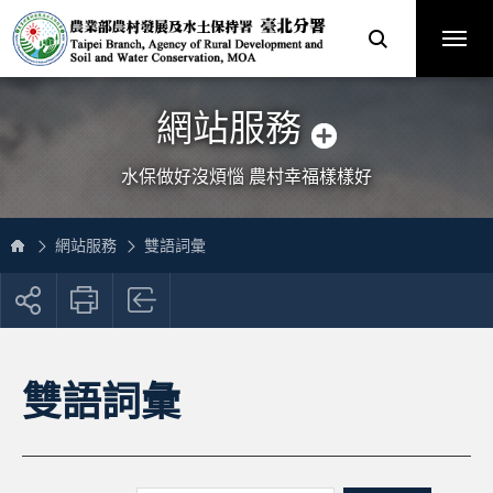
跳
農
到
業
主
部
要
農
內
村
容
發
區
展
塊
及
網
水
站
土
主
保
選
網站服務
持
單
署
臺
北
分
水保做好沒煩惱 農村幸福樣樣好
署
全
球
資
訊
網
網站服務
雙語詞彙
展
開
社
群
按
雙語詞彙
鈕