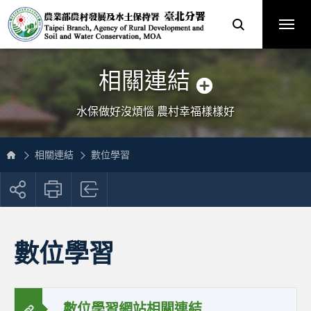
跳
農
到
業
主
部
要
農
內
村
容
發
區
展
塊
及
網
水
站
土
主
保
選
相關連結
持
單
署
臺
北
分
水保做好沒煩惱 農村幸福樣樣好
署
全
球
資
訊
網
相關連結
數位學習
展
開
社
群
按
數位學習
鈕
數位學習網站相關連結