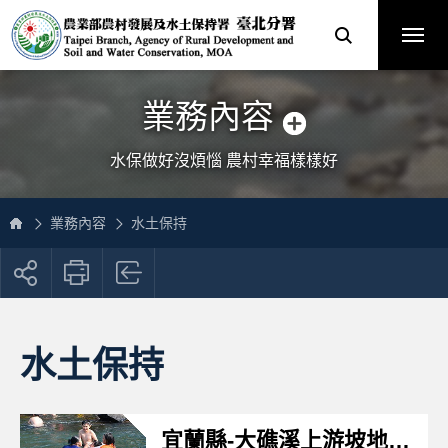
跳
農
到
業
主
部
要
農
內
村
容
發
區
展
塊
及
網
水
站
土
主
保
選
業務內容
持
單
署
臺
北
分
水保做好沒煩惱 農村幸福樣樣好
署
全
球
資
訊
網
業務內容
水土保持
展
開
社
群
按
水土保持
鈕
宜蘭縣-大礁溪上游坡地保育工程