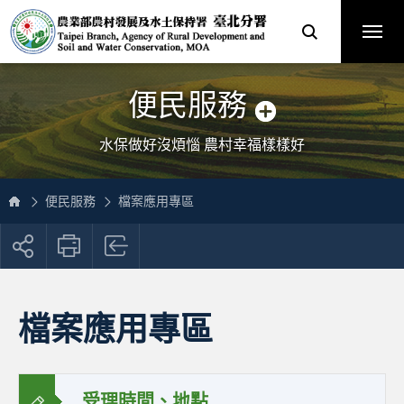
跳
農
到
業
主
部
要
農
內
村
容
發
區
展
塊
及
網
水
站
土
主
保
選
便民服務
持
單
署
臺
北
分
水保做好沒煩惱 農村幸福樣樣好
署
全
球
資
訊
網
便民服務
檔案應用專區
展
開
社
群
按
檔案應用專區
鈕
受理時間、地點