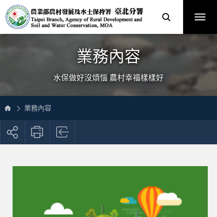
跳
農
到
業
主
部
要
農
內
村
容
發
區
展
塊
及
網
水
站
土
主
保
選
業務內容
持
單
署
臺
北
分
水保做好沒煩惱 農村幸福樣樣好
署
全
球
資
訊
網
業務內容
展
開
社
群
按
鈕