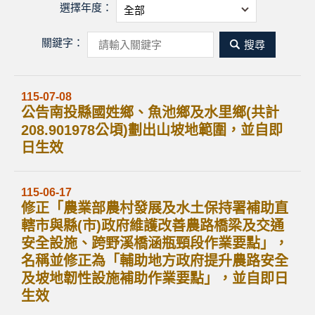
選擇年度：
關鍵字：
關
鍵
字
115-07-08
公告南投縣國姓鄉、魚池鄉及水里鄉(共計
搜
208.901978公頃)劃出山坡地範圍，並自即
日生效
尋
115-06-17
修正「農業部農村發展及水土保持署補助直
轄市與縣(市)政府維護改善農路橋梁及交通
安全設施、跨野溪橋涵瓶頸段作業要點」，
名稱並修正為「輔助地方政府提升農路安全
及坡地韌性設施補助作業要點」，並自即日
生效