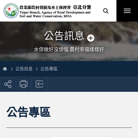
跳
農
到
業
主
部
要
農
內
村
容
發
區
展
塊
及
網
水
站
土
主
保
選
公告訊息
持
單
署
臺
北
分
水保做好沒煩惱 農村幸福樣樣好
署
全
球
資
訊
網
公告訊息
公告專區
展
開
社
群
按
公告專區
鈕