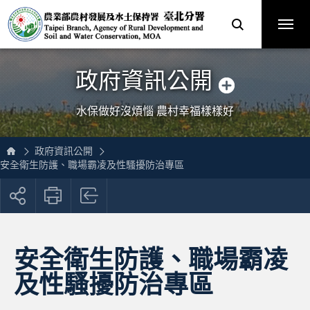
跳
農
到
業
主
部
要
農
內
村
容
發
區
展
塊
及
網
水
站
土
主
保
選
政府資訊公開
持
單
署
臺
北
分
水保做好沒煩惱 農村幸福樣樣好
署
全
球
資
訊
網
政府資訊公開
安全衛生防護、職場霸凌及性騷擾防治專區
展
開
社
群
按
安全衛生防護、職場霸凌
鈕
及性騷擾防治專區