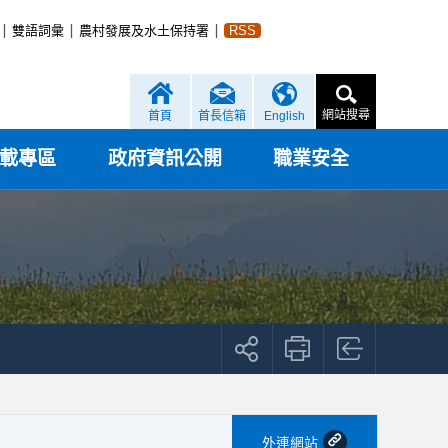
雙語詞彙
農村發展及水土保持署
RSS
網站搜尋
首頁
首長信箱
English
載專區
政府資訊公開
職業安全
展
開
社
群
按
鈕
外連網站