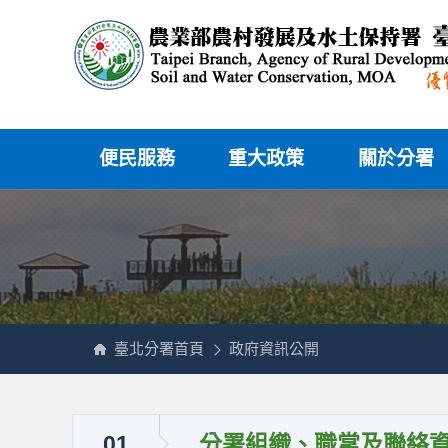
跳
農
到
業
主
部
要
農
內
村
容
發
區
展
塊
及
水
土
保
持
署
網
臺
站
北
主
分
便民服務
重大政策
關於分署
選
署
單
全
球
資
訊
網
臺北分署首頁
政府資訊公開
:::
01
分署組織、職掌及聯絡