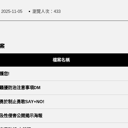
：
2025-11-05
瀏覽人次：433
案
檔案名稱
護您!
騷擾防治注意事項DM
勇於制止勇敢SAY+NO!
及性侵害公開揭示海報