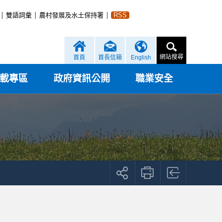
雙語詞彙
農村發展及水土保持署
RSS
網站搜尋
首頁
首長信箱
English
載專區
政府資訊公開
職業安全
展
開
社
群
按
鈕