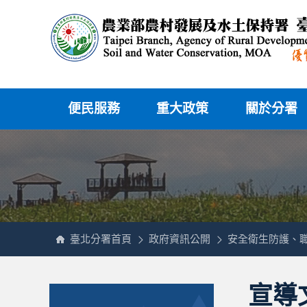
跳
農
到
業
主
部
要
農
內
村
容
發
區
展
塊
及
水
土
保
持
署
網
臺
站
北
主
分
便民服務
重大政策
關於分署
選
署
單
全
球
資
訊
網
臺北分署首頁
政府資訊公開
安全衛生防護、
:::
:::
宣導