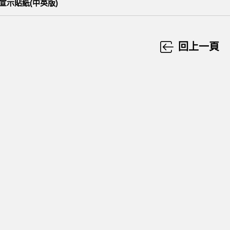
宣示貼紙(中英版)
回上一頁