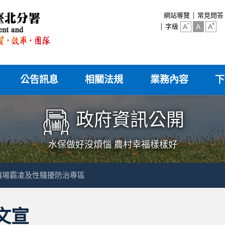
:::
網站導覽
常見問答
字級
公告訊息
相關法規
業務內容
下
政府資訊公開
水保做好沒煩惱 農村幸福樣樣好
職場霸凌及性騷擾防治專區
文宣