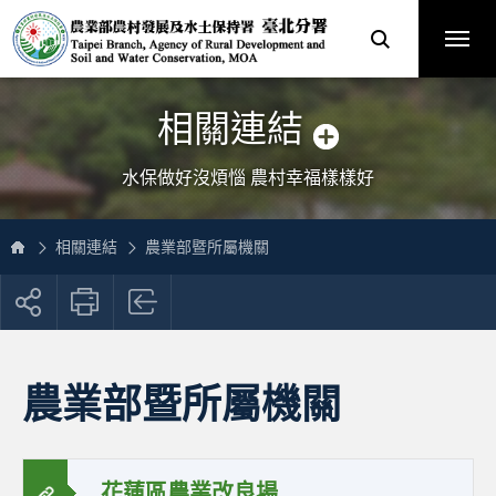
跳
農
到
業
主
部
要
農
內
村
容
發
區
展
塊
及
網
水
站
土
主
保
選
相關連結
持
單
署
臺
北
分
水保做好沒煩惱 農村幸福樣樣好
署
全
球
資
訊
網
相關連結
農業部暨所屬機關
展
開
社
群
按
農業部暨所屬機關
鈕
花蓮區農業改良場