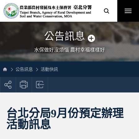
跳
農
到
業
主
部
要
農
內
村
容
發
區
展
塊
及
網
水
站
土
主
保
選
公告訊息
持
單
署
臺
北
分
水保做好沒煩惱 農村幸福樣樣好
署
全
球
資
訊
網
公告訊息
活動快訊
展
開
社
群
按
台北分局9月份預定辦理
鈕
活動訊息