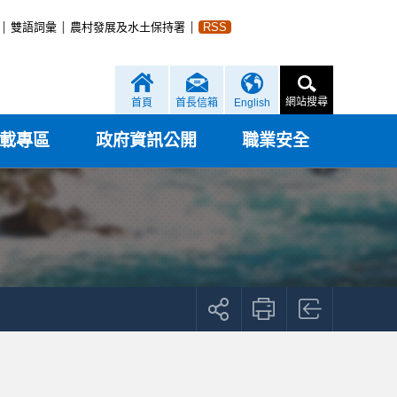
雙語詞彙
農村發展及水土保持署
RSS
網站搜尋
首頁
首長信箱
English
載專區
政府資訊公開
職業安全
展
開
社
群
按
鈕