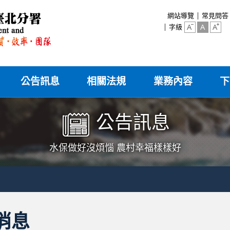
:::
網站導覽
常見問答
字級
公告訊息
相關法規
業務內容
下
公告訊息
水保做好沒煩惱 農村幸福樣樣好
消息