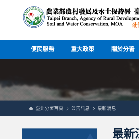
跳
農
到
業
主
部
要
農
內
村
容
發
區
展
塊
及
水
土
保
持
署
網
臺
站
北
主
分
便民服務
重大政策
關於分署
選
署
單
全
球
資
訊
網
臺北分署首頁
公告訊息
最新消息
:::
:::
:::
最新