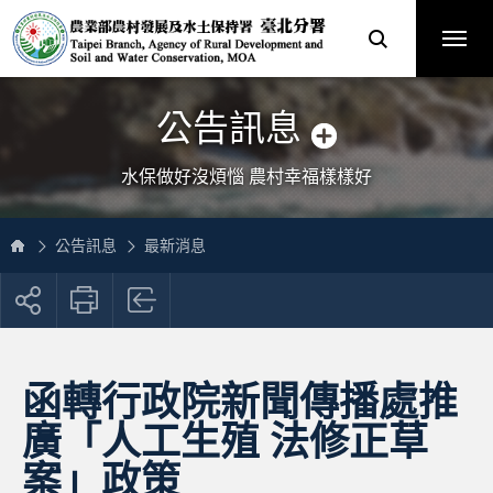
跳
農
到
業
主
部
要
農
內
村
容
發
區
展
塊
及
網
水
站
土
主
保
選
公告訊息
持
單
署
臺
北
分
水保做好沒煩惱 農村幸福樣樣好
署
全
球
資
訊
網
公告訊息
最新消息
展
開
社
群
按
函轉行政院新聞傳播處推
鈕
廣「人工生殖 法修正草
案」政策