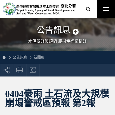
跳
農
到
業
主
部
要
農
內
村
容
發
區
展
塊
及
網
水
站
土
主
保
選
公告訊息
持
單
署
臺
北
分
水保做好沒煩惱 農村幸福樣樣好
署
全
球
資
訊
網
公告訊息
新聞稿
展
開
社
群
按
0404豪雨 土石流及大規模
鈕
崩塌警戒區預報 第2報