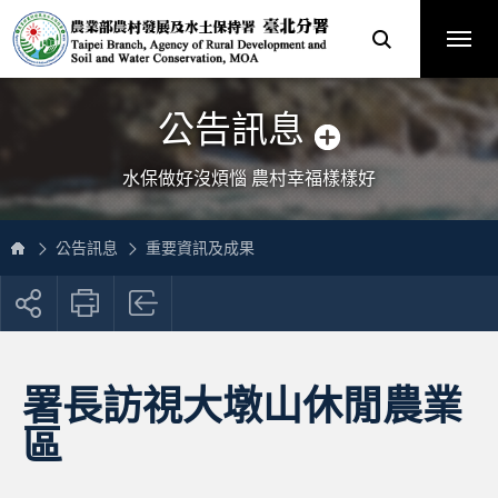
跳
農
到
業
主
部
要
農
內
村
容
發
區
展
塊
及
網
水
站
土
主
保
選
公告訊息
持
單
署
臺
北
分
水保做好沒煩惱 農村幸福樣樣好
署
全
球
資
訊
網
公告訊息
重要資訊及成果
展
開
社
群
按
署長訪視大墩山休閒農業
鈕
區